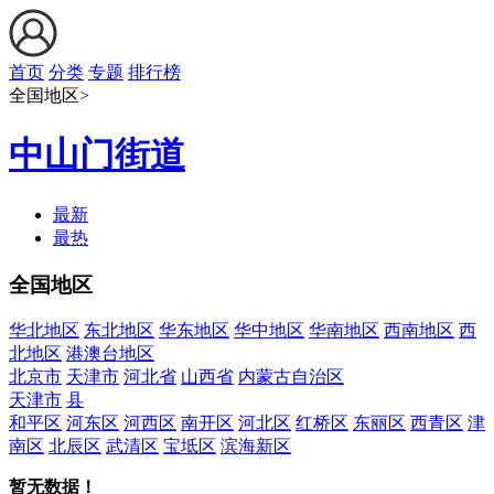
首页
分类
专题
排行榜
全国地区>
中山门街道
最新
最热
全国地区
华北地区
东北地区
华东地区
华中地区
华南地区
西南地区
西
北地区
港澳台地区
北京市
天津市
河北省
山西省
内蒙古自治区
天津市
县
和平区
河东区
河西区
南开区
河北区
红桥区
东丽区
西青区
津
南区
北辰区
武清区
宝坻区
滨海新区
暂无数据！