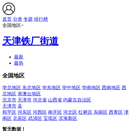
首页
分类
专题
排行榜
全国地区>
天津铁厂街道
最新
最热
全国地区
华北地区
东北地区
华东地区
华中地区
华南地区
西南地区
西
北地区
港澳台地区
北京市
天津市
河北省
山西省
内蒙古自治区
天津市
县
和平区
河东区
河西区
南开区
河北区
红桥区
东丽区
西青区
津
南区
北辰区
武清区
宝坻区
滨海新区
暂无数据！