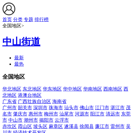
首页
分类
专题
排行榜
全国地区>
中山街道
最新
最热
全国地区
华北地区
东北地区
华东地区
华中地区
华南地区
西南地区
西
北地区
港澳台地区
广东省
广西壮族自治区
海南省
广州市
韶关市
深圳市
珠海市
汕头市
佛山市
江门市
湛江市
茂
名市
肇庆市
惠州市
梅州市
汕尾市
河源市
阳江市
清远市
东莞
市
中山市
潮州市
揭阳市
云浮市
赤坎区
霞山区
坡头区
麻章区
遂溪县
徐闻县
廉江市
雷州市
吴
川市
经济技术开发区