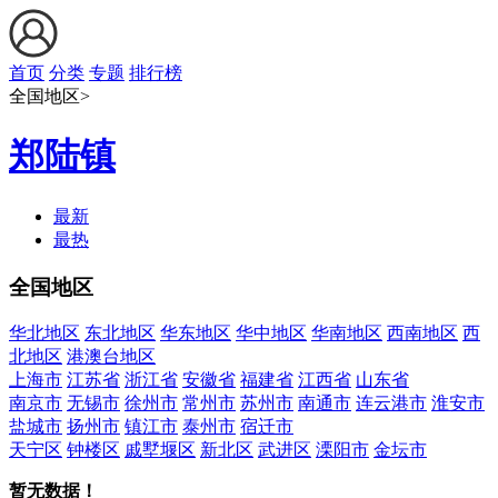
首页
分类
专题
排行榜
全国地区>
郑陆镇
最新
最热
全国地区
华北地区
东北地区
华东地区
华中地区
华南地区
西南地区
西
北地区
港澳台地区
上海市
江苏省
浙江省
安徽省
福建省
江西省
山东省
南京市
无锡市
徐州市
常州市
苏州市
南通市
连云港市
淮安市
盐城市
扬州市
镇江市
泰州市
宿迁市
天宁区
钟楼区
戚墅堰区
新北区
武进区
溧阳市
金坛市
暂无数据！