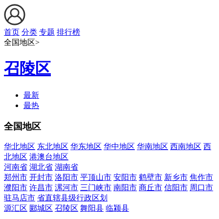
首页
分类
专题
排行榜
全国地区>
召陵区
最新
最热
全国地区
华北地区
东北地区
华东地区
华中地区
华南地区
西南地区
西
北地区
港澳台地区
河南省
湖北省
湖南省
郑州市
开封市
洛阳市
平顶山市
安阳市
鹤壁市
新乡市
焦作市
濮阳市
许昌市
漯河市
三门峡市
南阳市
商丘市
信阳市
周口市
驻马店市
省直辖县级行政区划
源汇区
郾城区
召陵区
舞阳县
临颍县