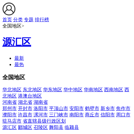
首页
分类
专题
排行榜
全国地区>
源汇区
最新
最热
全国地区
华北地区
东北地区
华东地区
华中地区
华南地区
西南地区
西
北地区
港澳台地区
河南省
湖北省
湖南省
郑州市
开封市
洛阳市
平顶山市
安阳市
鹤壁市
新乡市
焦作市
濮阳市
许昌市
漯河市
三门峡市
南阳市
商丘市
信阳市
周口市
驻马店市
省直辖县级行政区划
源汇区
郾城区
召陵区
舞阳县
临颍县