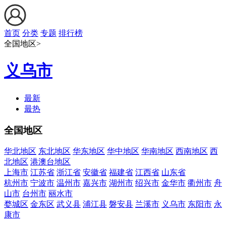
首页
分类
专题
排行榜
全国地区>
义乌市
最新
最热
全国地区
华北地区
东北地区
华东地区
华中地区
华南地区
西南地区
西
北地区
港澳台地区
上海市
江苏省
浙江省
安徽省
福建省
江西省
山东省
杭州市
宁波市
温州市
嘉兴市
湖州市
绍兴市
金华市
衢州市
舟
山市
台州市
丽水市
婺城区
金东区
武义县
浦江县
磐安县
兰溪市
义乌市
东阳市
永
康市