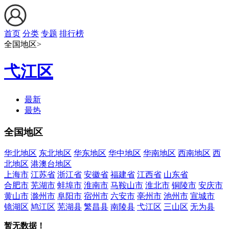
首页
分类
专题
排行榜
全国地区>
弋江区
最新
最热
全国地区
华北地区
东北地区
华东地区
华中地区
华南地区
西南地区
西
北地区
港澳台地区
上海市
江苏省
浙江省
安徽省
福建省
江西省
山东省
合肥市
芜湖市
蚌埠市
淮南市
马鞍山市
淮北市
铜陵市
安庆市
黄山市
滁州市
阜阳市
宿州市
六安市
亳州市
池州市
宣城市
镜湖区
鸠江区
芜湖县
繁昌县
南陵县
弋江区
三山区
无为县
暂无数据！