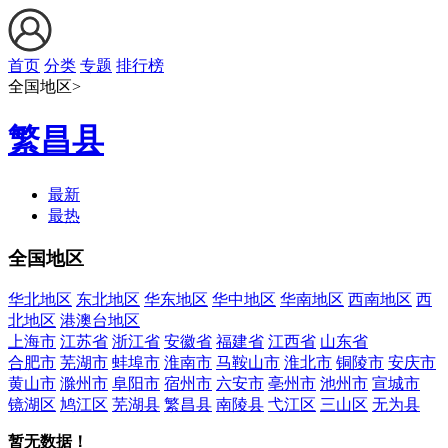
首页
分类
专题
排行榜
全国地区>
繁昌县
最新
最热
全国地区
华北地区
东北地区
华东地区
华中地区
华南地区
西南地区
西
北地区
港澳台地区
上海市
江苏省
浙江省
安徽省
福建省
江西省
山东省
合肥市
芜湖市
蚌埠市
淮南市
马鞍山市
淮北市
铜陵市
安庆市
黄山市
滁州市
阜阳市
宿州市
六安市
亳州市
池州市
宣城市
镜湖区
鸠江区
芜湖县
繁昌县
南陵县
弋江区
三山区
无为县
暂无数据！