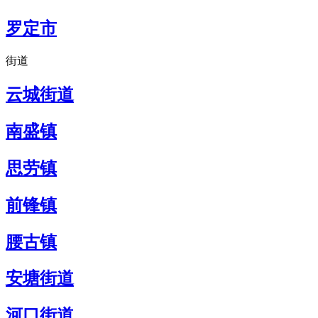
罗定市
街道
云城街道
南盛镇
思劳镇
前锋镇
腰古镇
安塘街道
河口街道