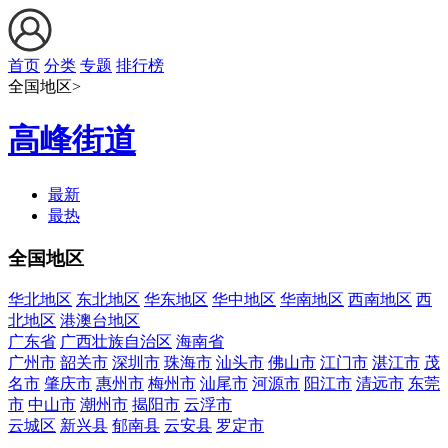
首页
分类
专题
排行榜
全国地区>
高峰街道
最新
最热
全国地区
华北地区
东北地区
华东地区
华中地区
华南地区
西南地区
西
北地区
港澳台地区
广东省
广西壮族自治区
海南省
广州市
韶关市
深圳市
珠海市
汕头市
佛山市
江门市
湛江市
茂
名市
肇庆市
惠州市
梅州市
汕尾市
河源市
阳江市
清远市
东莞
市
中山市
潮州市
揭阳市
云浮市
云城区
新兴县
郁南县
云安县
罗定市