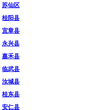
苏仙区
桂阳县
宜章县
永兴县
嘉禾县
临武县
汝城县
桂东县
安仁县