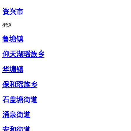
资兴市
街道
鲁塘镇
仰天湖瑶族乡
华塘镇
保和瑶族乡
石盖塘街道
涌泉街道
安和街道