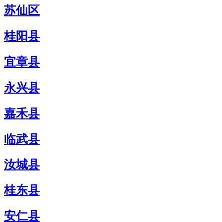
苏仙区
桂阳县
宜章县
永兴县
嘉禾县
临武县
汝城县
桂东县
安仁县