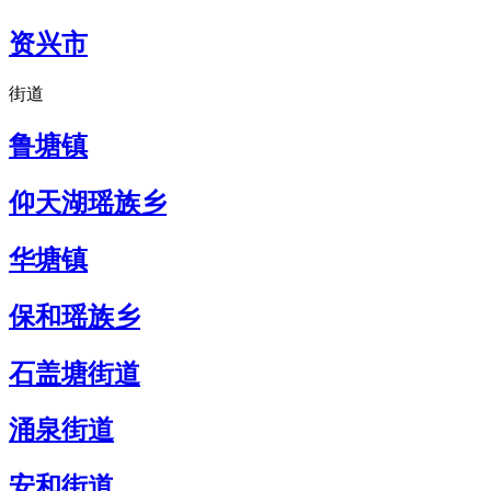
资兴市
街道
鲁塘镇
仰天湖瑶族乡
华塘镇
保和瑶族乡
石盖塘街道
涌泉街道
安和街道