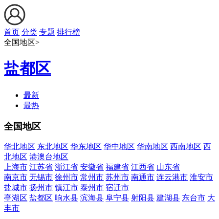
首页
分类
专题
排行榜
全国地区>
盐都区
最新
最热
全国地区
华北地区
东北地区
华东地区
华中地区
华南地区
西南地区
西
北地区
港澳台地区
上海市
江苏省
浙江省
安徽省
福建省
江西省
山东省
南京市
无锡市
徐州市
常州市
苏州市
南通市
连云港市
淮安市
盐城市
扬州市
镇江市
泰州市
宿迁市
亭湖区
盐都区
响水县
滨海县
阜宁县
射阳县
建湖县
东台市
大
丰市