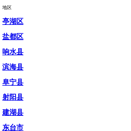
地区
亭湖区
盐都区
响水县
滨海县
阜宁县
射阳县
建湖县
东台市