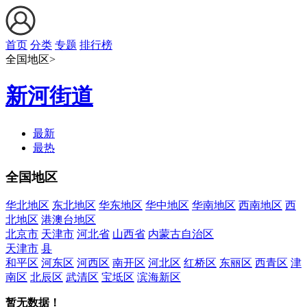
首页
分类
专题
排行榜
全国地区>
新河街道
最新
最热
全国地区
华北地区
东北地区
华东地区
华中地区
华南地区
西南地区
西
北地区
港澳台地区
北京市
天津市
河北省
山西省
内蒙古自治区
天津市
县
和平区
河东区
河西区
南开区
河北区
红桥区
东丽区
西青区
津
南区
北辰区
武清区
宝坻区
滨海新区
暂无数据！