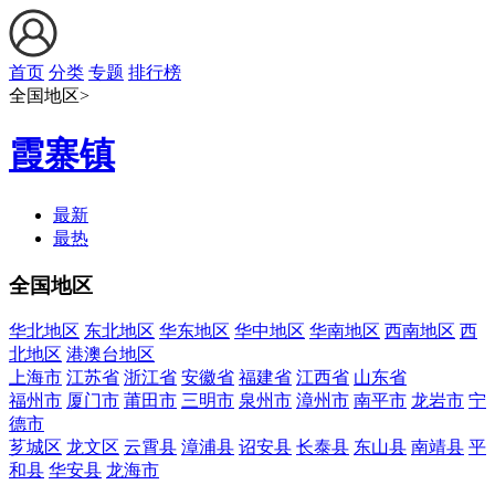
首页
分类
专题
排行榜
全国地区>
霞寨镇
最新
最热
全国地区
华北地区
东北地区
华东地区
华中地区
华南地区
西南地区
西
北地区
港澳台地区
上海市
江苏省
浙江省
安徽省
福建省
江西省
山东省
福州市
厦门市
莆田市
三明市
泉州市
漳州市
南平市
龙岩市
宁
德市
芗城区
龙文区
云霄县
漳浦县
诏安县
长泰县
东山县
南靖县
平
和县
华安县
龙海市