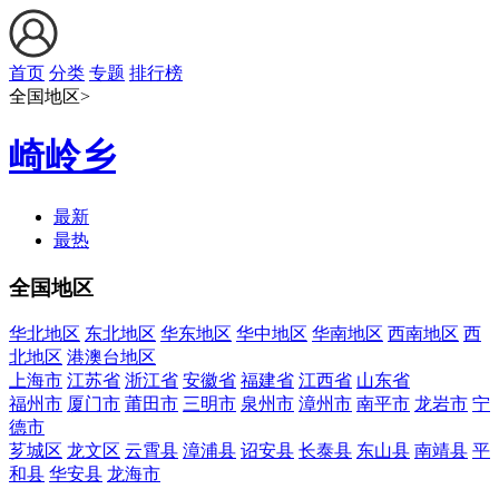
首页
分类
专题
排行榜
全国地区>
崎岭乡
最新
最热
全国地区
华北地区
东北地区
华东地区
华中地区
华南地区
西南地区
西
北地区
港澳台地区
上海市
江苏省
浙江省
安徽省
福建省
江西省
山东省
福州市
厦门市
莆田市
三明市
泉州市
漳州市
南平市
龙岩市
宁
德市
芗城区
龙文区
云霄县
漳浦县
诏安县
长泰县
东山县
南靖县
平
和县
华安县
龙海市