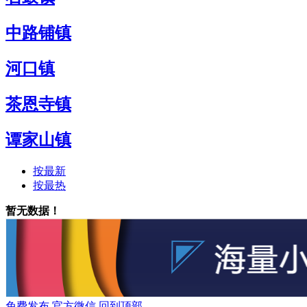
中路铺镇
河口镇
茶恩寺镇
谭家山镇
按最新
按最热
暂无数据！
免费发布
官方微信
回到顶部