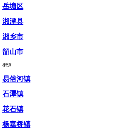
岳塘区
湘潭县
湘乡市
韶山市
街道
易俗河镇
石潭镇
花石镇
杨嘉桥镇