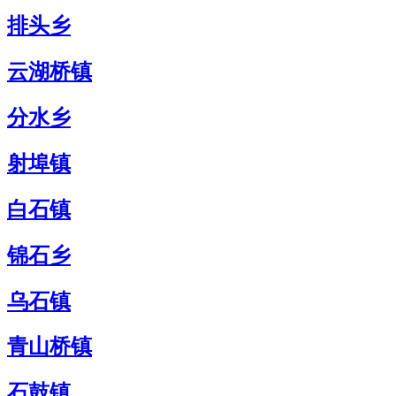
排头乡
云湖桥镇
分水乡
射埠镇
白石镇
锦石乡
乌石镇
青山桥镇
石鼓镇