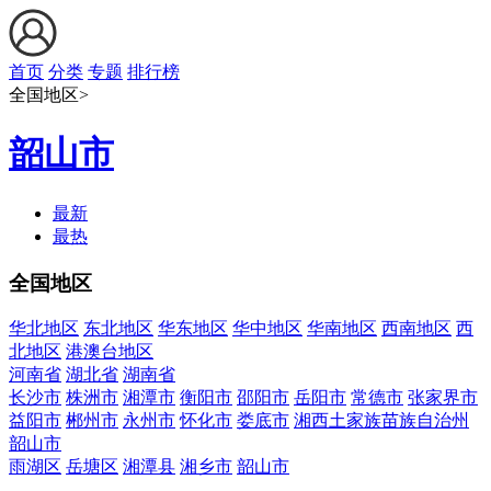
首页
分类
专题
排行榜
全国地区>
韶山市
最新
最热
全国地区
华北地区
东北地区
华东地区
华中地区
华南地区
西南地区
西
北地区
港澳台地区
河南省
湖北省
湖南省
长沙市
株洲市
湘潭市
衡阳市
邵阳市
岳阳市
常德市
张家界市
益阳市
郴州市
永州市
怀化市
娄底市
湘西土家族苗族自治州
韶山市
雨湖区
岳塘区
湘潭县
湘乡市
韶山市