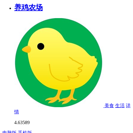
养鸡农场
美食
生活
详
情
4.6
3589
电脑版
手机版