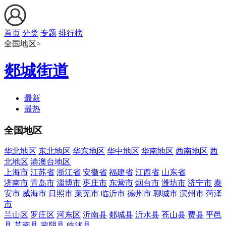
首页
分类
专题
排行榜
全国地区>
郯城街道
最新
最热
全国地区
华北地区
东北地区
华东地区
华中地区
华南地区
西南地区
西
北地区
港澳台地区
上海市
江苏省
浙江省
安徽省
福建省
江西省
山东省
济南市
青岛市
淄博市
枣庄市
东营市
烟台市
潍坊市
济宁市
泰
安市
威海市
日照市
莱芜市
临沂市
德州市
聊城市
滨州市
菏泽
市
兰山区
罗庄区
河东区
沂南县
郯城县
沂水县
苍山县
费县
平邑
县
莒南县
蒙阴县
临沭县