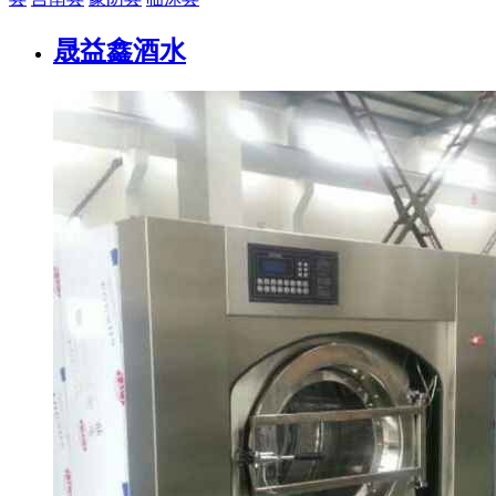
晟益鑫酒水