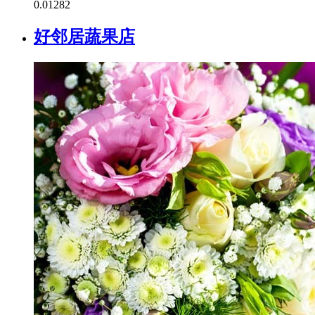
0.0
1282
好邻居蔬果店