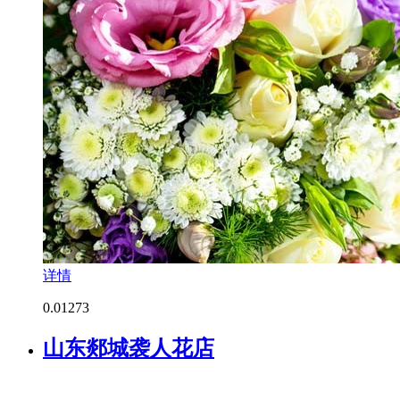
详情
0.0
1273
山东郯城袭人花店