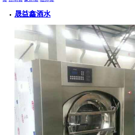
晟益鑫酒水