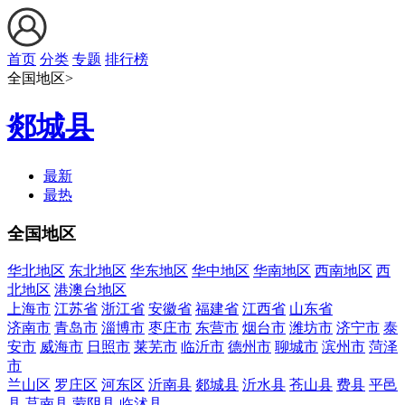
首页
分类
专题
排行榜
全国地区>
郯城县
最新
最热
全国地区
华北地区
东北地区
华东地区
华中地区
华南地区
西南地区
西
北地区
港澳台地区
上海市
江苏省
浙江省
安徽省
福建省
江西省
山东省
济南市
青岛市
淄博市
枣庄市
东营市
烟台市
潍坊市
济宁市
泰
安市
威海市
日照市
莱芜市
临沂市
德州市
聊城市
滨州市
菏泽
市
兰山区
罗庄区
河东区
沂南县
郯城县
沂水县
苍山县
费县
平邑
县
莒南县
蒙阴县
临沭县