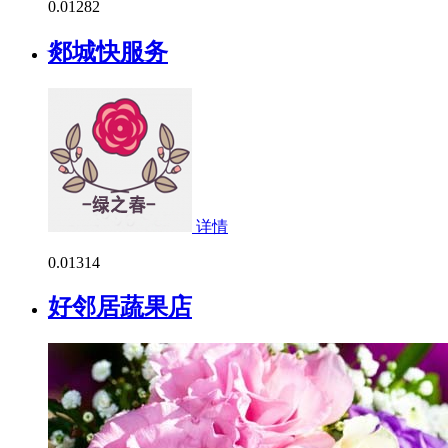
0.0
1282
郯城快服务
详情
0.0
1314
好邻居蔬果店