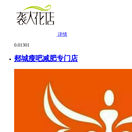
详情
0.0
1301
郯城瘦吧减肥专门店