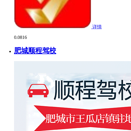
详情
0.0
816
肥城顺程驾校