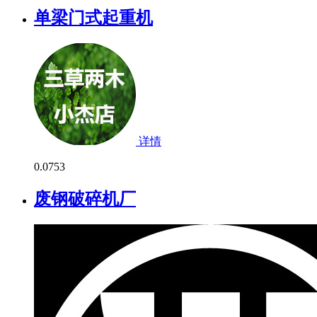
单梁门式起重机
详情
0.0
753
废钢破碎机厂