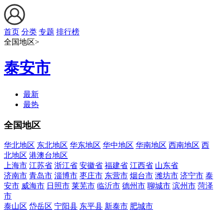
首页
分类
专题
排行榜
全国地区>
泰安市
最新
最热
全国地区
华北地区
东北地区
华东地区
华中地区
华南地区
西南地区
西
北地区
港澳台地区
上海市
江苏省
浙江省
安徽省
福建省
江西省
山东省
济南市
青岛市
淄博市
枣庄市
东营市
烟台市
潍坊市
济宁市
泰
安市
威海市
日照市
莱芜市
临沂市
德州市
聊城市
滨州市
菏泽
市
泰山区
岱岳区
宁阳县
东平县
新泰市
肥城市