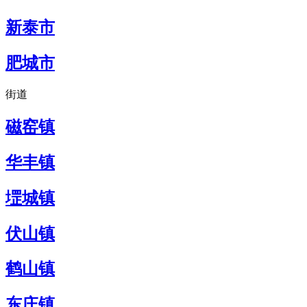
新泰市
肥城市
街道
磁窑镇
华丰镇
堽城镇
伏山镇
鹤山镇
东庄镇