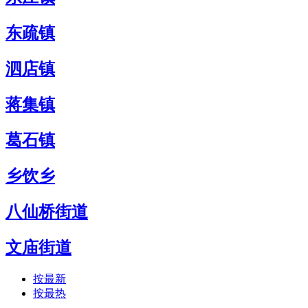
东疏镇
泗店镇
蒋集镇
葛石镇
乡饮乡
八仙桥街道
文庙街道
按最新
按最热