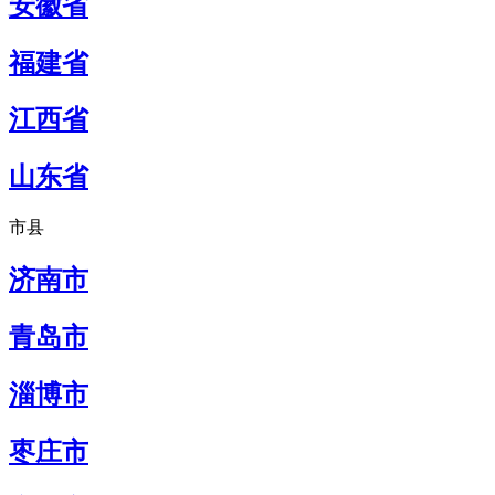
安徽省
福建省
江西省
山东省
市县
济南市
青岛市
淄博市
枣庄市