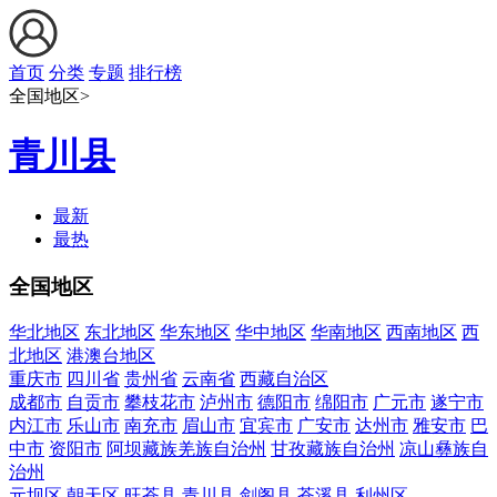
首页
分类
专题
排行榜
全国地区>
青川县
最新
最热
全国地区
华北地区
东北地区
华东地区
华中地区
华南地区
西南地区
西
北地区
港澳台地区
重庆市
四川省
贵州省
云南省
西藏自治区
成都市
自贡市
攀枝花市
泸州市
德阳市
绵阳市
广元市
遂宁市
内江市
乐山市
南充市
眉山市
宜宾市
广安市
达州市
雅安市
巴
中市
资阳市
阿坝藏族羌族自治州
甘孜藏族自治州
凉山彝族自
治州
元坝区
朝天区
旺苍县
青川县
剑阁县
苍溪县
利州区