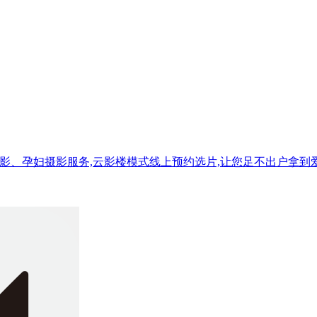
摄影、孕妇摄影服务,云影楼模式线上预约选片,让您足不出户拿到爱