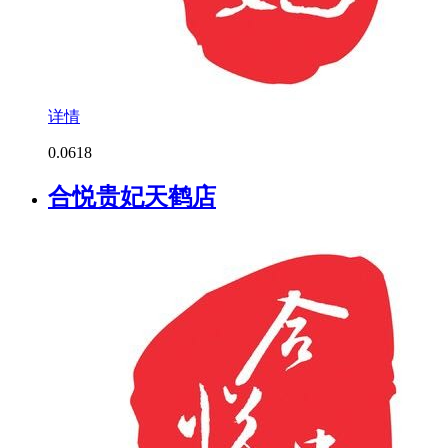
详情
0.0
618
合悦贵妃天鹤店