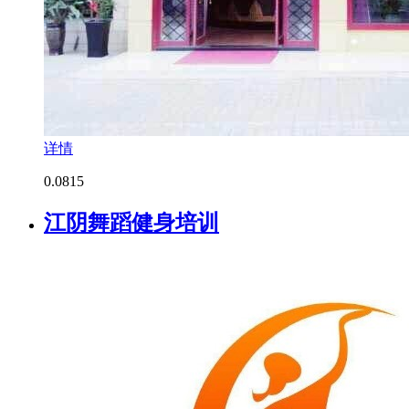
详情
0.0
815
江阴舞蹈健身培训