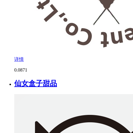
详情
0.0
871
仙女盒子甜品