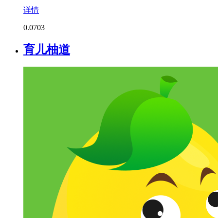
详情
0.0
703
育儿柚道