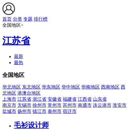
首页
分类
专题
排行榜
全国地区>
江苏省
最新
最热
全国地区
华北地区
东北地区
华东地区
华中地区
华南地区
西南地区
西
北地区
港澳台地区
上海市
江苏省
浙江省
安徽省
福建省
江西省
山东省
南京市
无锡市
徐州市
常州市
苏州市
南通市
连云港市
淮安市
盐城市
扬州市
镇江市
泰州市
宿迁市
毛衫设计师