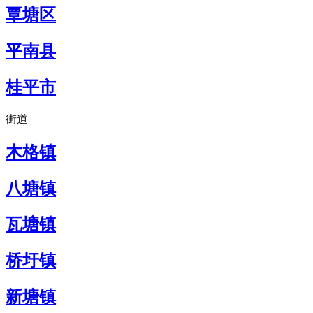
覃塘区
平南县
桂平市
街道
木格镇
八塘镇
瓦塘镇
桥圩镇
新塘镇