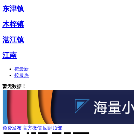
东津镇
木梓镇
湛江镇
江南
按最新
按最热
暂无数据！
免费发布
官方微信
回到顶部