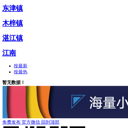
东津镇
木梓镇
湛江镇
江南
按最新
按最热
暂无数据！
免费发布
官方微信
回到顶部