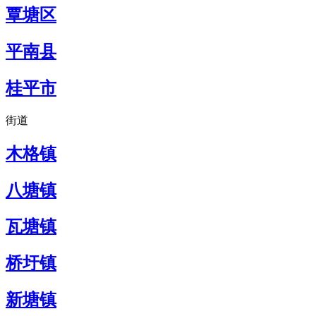
覃塘区
平南县
桂平市
街道
木格镇
八塘镇
瓦塘镇
桥圩镇
新塘镇