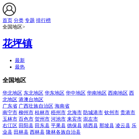
首页
分类
专题
排行榜
全国地区>
花坪镇
最新
最热
全国地区
华北地区
东北地区
华东地区
华中地区
华南地区
西南地区
西
北地区
港澳台地区
广东省
广西壮族自治区
海南省
南宁市
柳州市
桂林市
梧州市
北海市
防城港市
钦州市
贵港市
玉林市
百色市
贺州市
河池市
来宾市
崇左市
右江区
田阳县
田东县
平果县
德保县
靖西县
那坡县
凌云县
乐
业县
田林县
西林县
隆林各族自治县