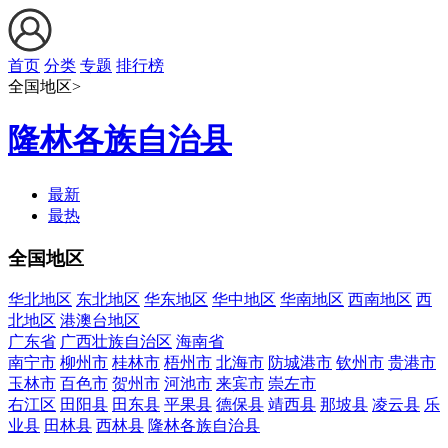
首页
分类
专题
排行榜
全国地区>
隆林各族自治县
最新
最热
全国地区
华北地区
东北地区
华东地区
华中地区
华南地区
西南地区
西
北地区
港澳台地区
广东省
广西壮族自治区
海南省
南宁市
柳州市
桂林市
梧州市
北海市
防城港市
钦州市
贵港市
玉林市
百色市
贺州市
河池市
来宾市
崇左市
右江区
田阳县
田东县
平果县
德保县
靖西县
那坡县
凌云县
乐
业县
田林县
西林县
隆林各族自治县