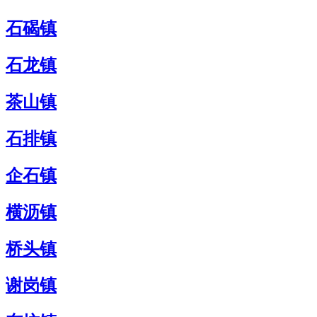
石碣镇
石龙镇
茶山镇
石排镇
企石镇
横沥镇
桥头镇
谢岗镇