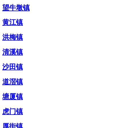
望牛墩镇
黄江镇
洪梅镇
清溪镇
沙田镇
道滘镇
塘厦镇
虎门镇
厚街镇