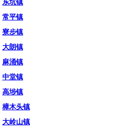
东坑镇
常平镇
寮步镇
大朗镇
麻涌镇
中堂镇
高埗镇
樟木头镇
大岭山镇