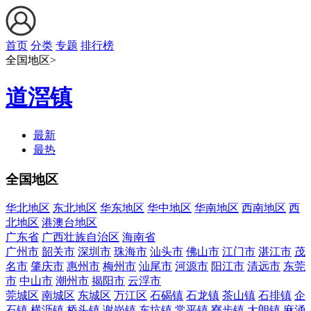
首页
分类
专题
排行榜
全国地区>
道滘镇
最新
最热
全国地区
华北地区
东北地区
华东地区
华中地区
华南地区
西南地区
西
北地区
港澳台地区
广东省
广西壮族自治区
海南省
广州市
韶关市
深圳市
珠海市
汕头市
佛山市
江门市
湛江市
茂
名市
肇庆市
惠州市
梅州市
汕尾市
河源市
阳江市
清远市
东莞
市
中山市
潮州市
揭阳市
云浮市
莞城区
南城区
东城区
万江区
石碣镇
石龙镇
茶山镇
石排镇
企
石镇
横沥镇
桥头镇
谢岗镇
东坑镇
常平镇
寮步镇
大朗镇
麻涌