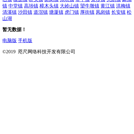
镇
中堂镇
高埗镇
樟木头镇
大岭山镇
望牛墩镇
黄江镇
洪梅镇
清溪镇
沙田镇
道滘镇
塘厦镇
虎门镇
厚街镇
凤岗镇
长安镇
松
山湖
暂无数据！
电脑版
手机版
©2019 咫尺网络科技开发有限公司