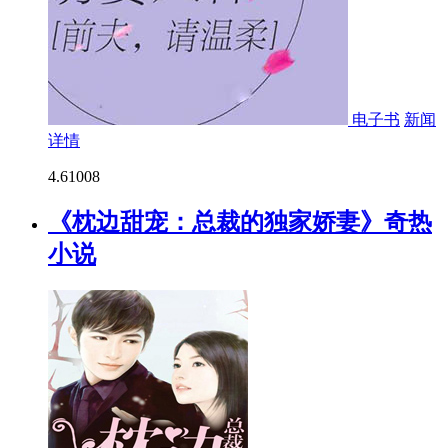
电子书
新闻
详情
4.6
1008
《枕边甜宠：总裁的独家娇妻》奇热
小说