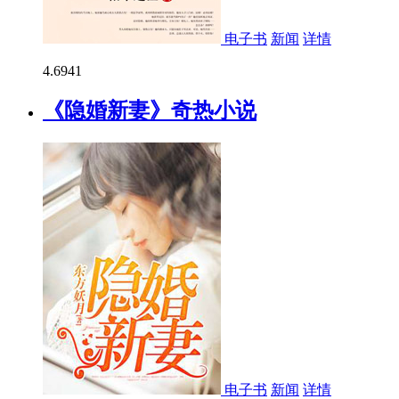
电子书
新闻
详情
4.6
941
《隐婚新妻》奇热小说
电子书
新闻
详情