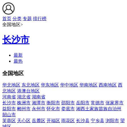
首页
分类
专题
排行榜
全国地区>
长沙市
最新
最热
全国地区
华北地区
东北地区
华东地区
华中地区
华南地区
西南地区
西
北地区
港澳台地区
河南省
湖北省
湖南省
长沙市
株洲市
湘潭市
衡阳市
邵阳市
岳阳市
常德市
张家界市
益阳市
郴州市
永州市
怀化市
娄底市
湘西土家族苗族自治州
韶山市
芙蓉区
天心区
岳麓区
开福区
雨花区
长沙县
宁乡县
浏阳市
望
城区