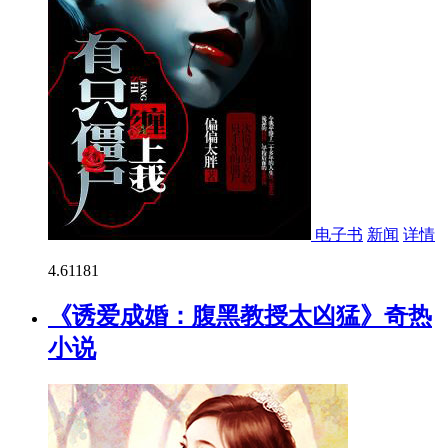
电子书
新闻
详情
4.6
1181
《诱爱成婚：腹黑教授太凶猛》奇热
小说