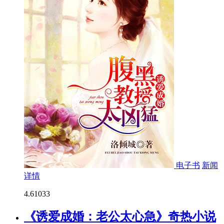
电子书
新闻
详情
4.6
1033
《诱爱成婚：老公太心急》奇热小说