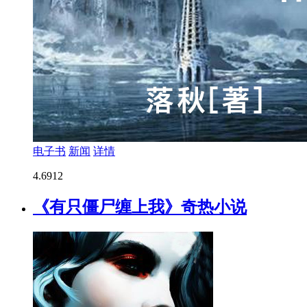
电子书
新闻
详情
4.6
912
《有只僵尸缠上我》奇热小说