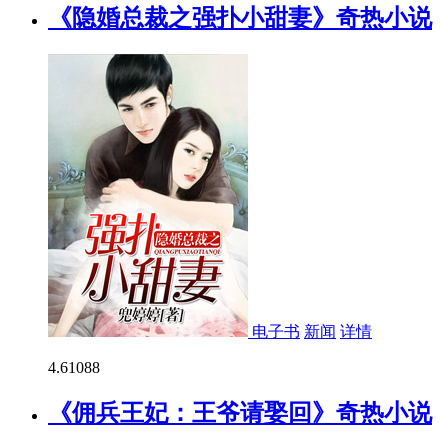
《隐婚总裁之强扑小甜妻》奇热小说
电子书
新闻
详情
4.6
1088
《佣兵王妃：王爷请娶回》奇热小说