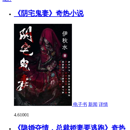
《阴宅鬼妻》奇热小说
电子书
新闻
详情
4.6
1001
《隐婚夺情，总裁娇妻要逃跑》奇热