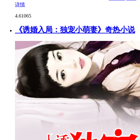
详情
4.6
1065
《诱婚入局：独宠小萌妻》奇热小说