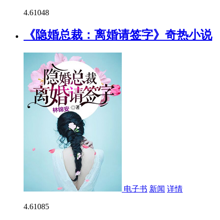
4.6
1048
《隐婚总裁：离婚请签字》奇热小说
电子书
新闻
详情
4.6
1085