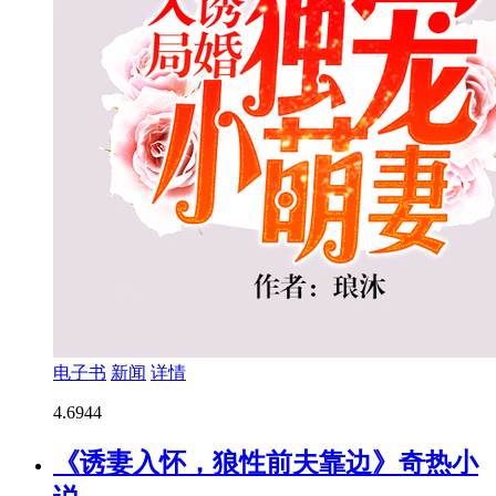
电子书
新闻
详情
4.6
944
《诱妻入怀，狼性前夫靠边》奇热小