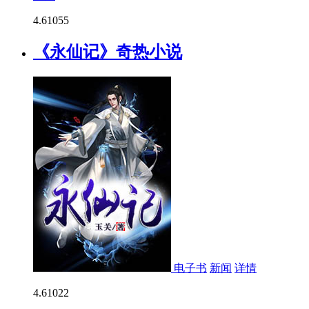
4.6
1055
《永仙记》奇热小说
电子书
新闻
详情
4.6
1022