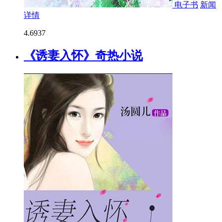
电子书
新闻
详情
4.6
937
《诱妻入怀》奇热小说