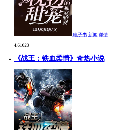
电子书
新闻
详情
4.6
1023
《战王：铁血柔情》奇热小说