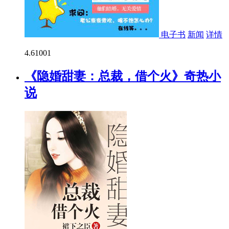
电子书
新闻
详情
4.6
1001
《隐婚甜妻：总裁，借个火》奇热小
说