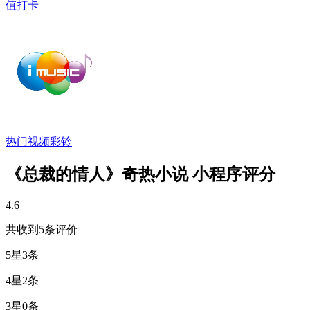
值打卡
热门视频彩铃
《总裁的情人》奇热小说 小程序评分
4.6
共收到5条评价
5星
3条
4星
2条
3星
0条