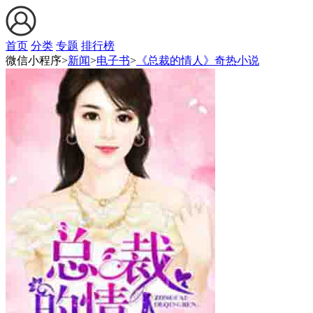
首页
分类
专题
排行榜
微信小程序>
新闻
>
电子书
>
《总裁的情人》奇热小说