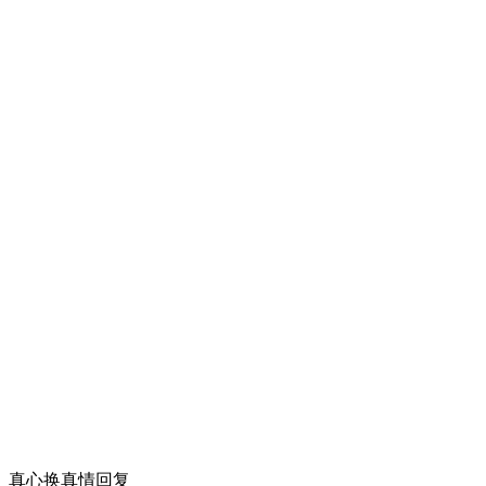
真心换真情
回复