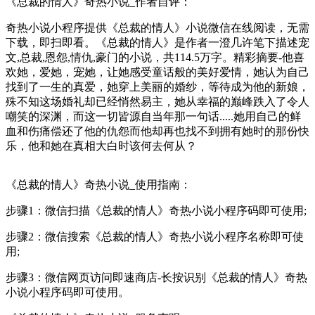
《总裁的情人》奇热小说_作者自评：
奇热小说小程序提供《总裁的情人》小说微信在线阅读，无需
下载，即扫即看。《总裁的情人》是作者一澄几许笔下描述宠
文,总裁,恩怨,情仇,豪门的小说，共114.5万字。精彩摘要-他喜
欢她，爱她，宠她，让她感受童话般的美好爱情，她认为自己
找到了一生的真爱，她穿上美丽的婚纱，等待成为他的新娘，
殊不知这场婚礼却已经悄然易主，她从幸福的巅峰跌入了令人
嘲笑的深渊，而这一切皆源自当年那一句话.....她用自己的鲜
血和伤痛偿还了他的仇怨而他却再也找不到拥有她时的那份快
乐，他和她在真相大白时该何去何从？
《总裁的情人》奇热小说_使用指南：
步骤1：微信扫描《总裁的情人》奇热小说小程序码即可使用;
步骤2：微信搜索《总裁的情人》奇热小说小程序名称即可使
用;
步骤3：微信网页访问即速商店-长按识别《总裁的情人》奇热
小说小程序码即可使用。