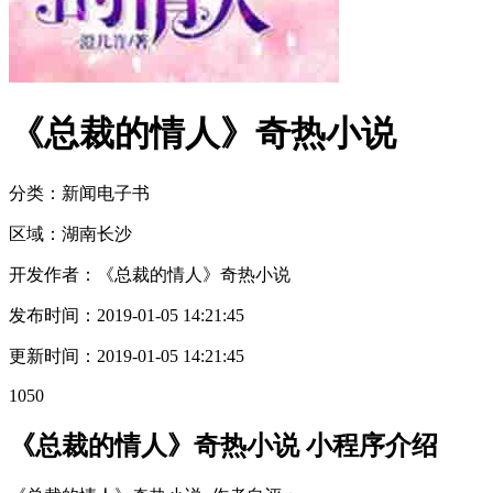
《总裁的情人》奇热小说
分类：新闻
电子书
区域：
湖南
长沙
开发作者：
《总裁的情人》奇热小说
发布时间：
2019-01-05 14:21:45
更新时间：
2019-01-05 14:21:45
1050
《总裁的情人》奇热小说 小程序介绍