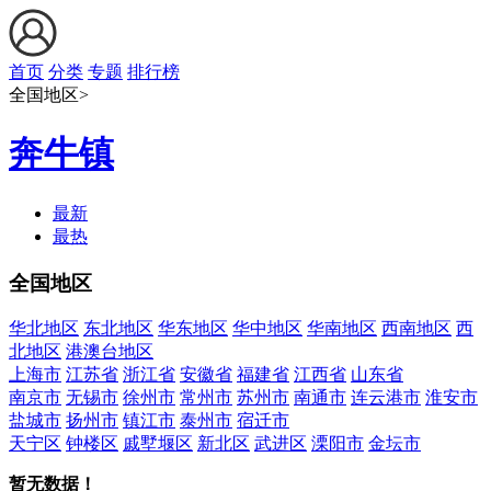
首页
分类
专题
排行榜
全国地区>
奔牛镇
最新
最热
全国地区
华北地区
东北地区
华东地区
华中地区
华南地区
西南地区
西
北地区
港澳台地区
上海市
江苏省
浙江省
安徽省
福建省
江西省
山东省
南京市
无锡市
徐州市
常州市
苏州市
南通市
连云港市
淮安市
盐城市
扬州市
镇江市
泰州市
宿迁市
天宁区
钟楼区
戚墅堰区
新北区
武进区
溧阳市
金坛市
暂无数据！