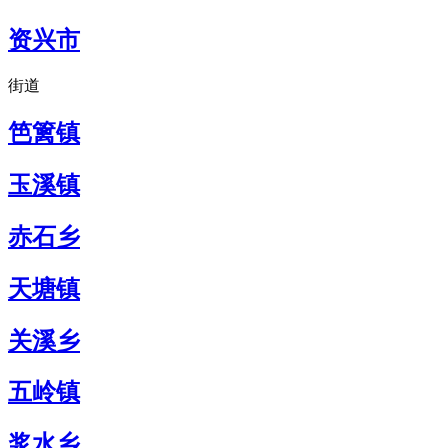
资兴市
街道
笆篱镇
玉溪镇
赤石乡
天塘镇
关溪乡
五岭镇
浆水乡