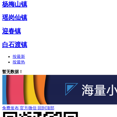
杨梅山镇
瑶岗仙镇
迎春镇
白石渡镇
按最新
按最热
暂无数据！
免费发布
官方微信
回到顶部