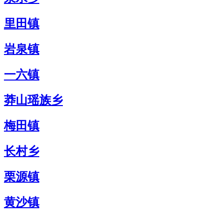
里田镇
岩泉镇
一六镇
莽山瑶族乡
梅田镇
长村乡
栗源镇
黄沙镇