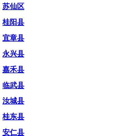
苏仙区
桂阳县
宜章县
永兴县
嘉禾县
临武县
汝城县
桂东县
安仁县