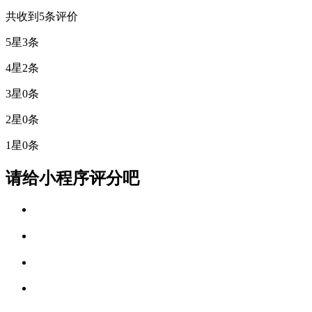
共收到5条评价
5星
3条
4星
2条
3星
0条
2星
0条
1星
0条
请给小程序评分吧