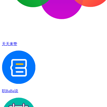
天天来赞
职BaBa说