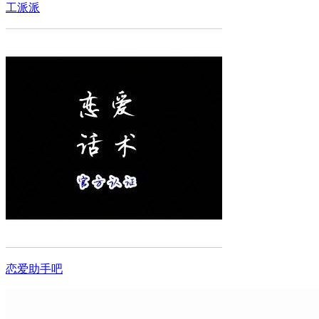
工派派
恋爱助手吧