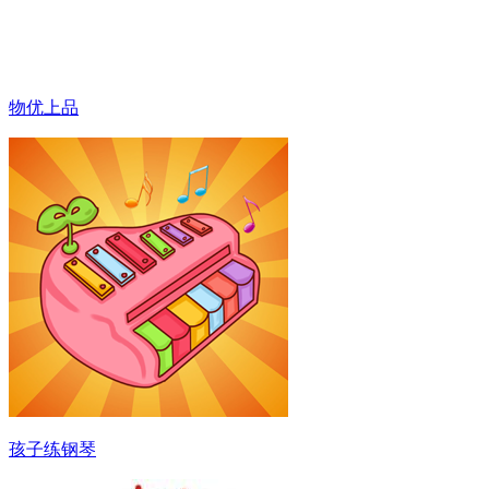
物优上品
孩子练钢琴