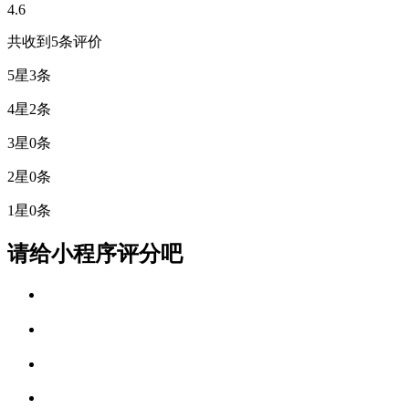
4.6
共收到5条评价
5星
3条
4星
2条
3星
0条
2星
0条
1星
0条
请给小程序评分吧