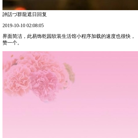
訷話づ群龍遮日
回复
2019-10-10 02:08:05
界面简洁，此易饰乾园软装生活馆小程序加载的速度也很快，
赞一个。