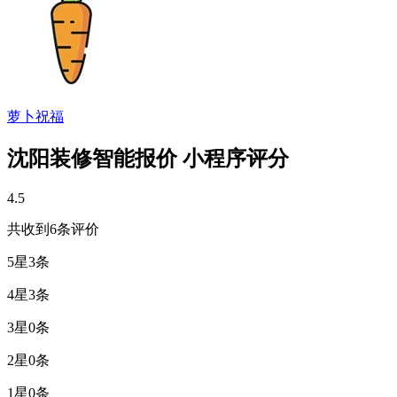
萝卜祝福
沈阳装修智能报价 小程序评分
4.5
共收到6条评价
5星
3条
4星
3条
3星
0条
2星
0条
1星
0条