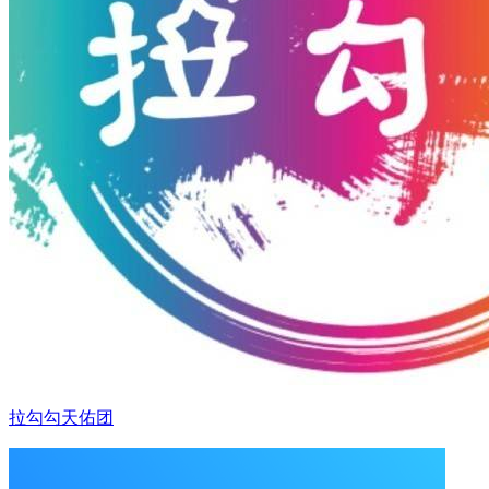
拉勾勾天佑团