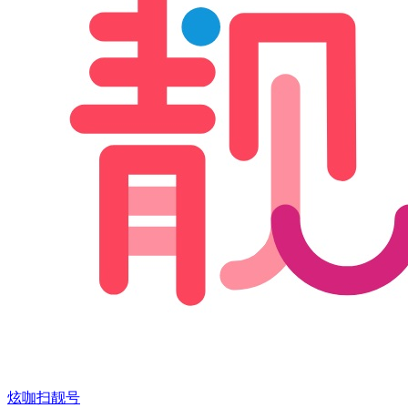
炫咖扫靓号