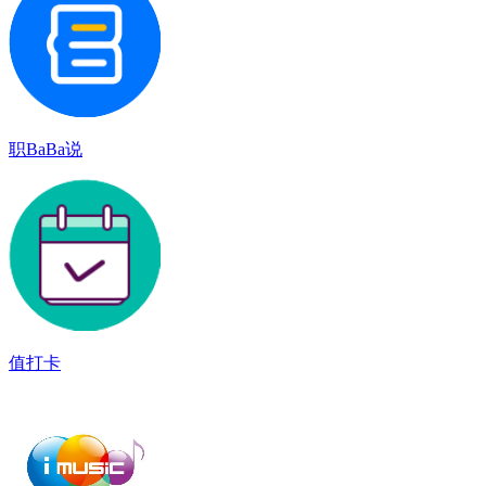
职BaBa说
值打卡