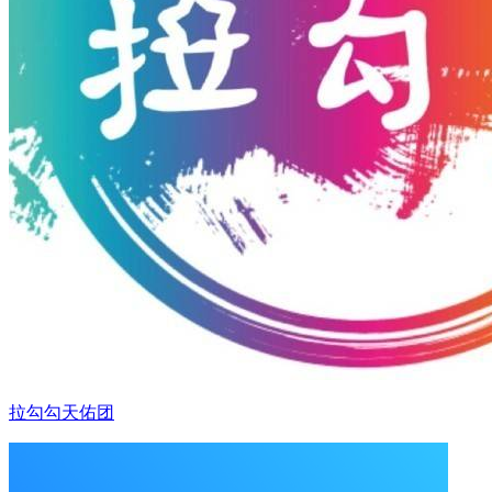
拉勾勾天佑团