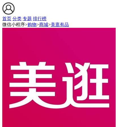
首页
分类
专题
排行榜
微信小程序>
购物
>
商城
>
美逛有品