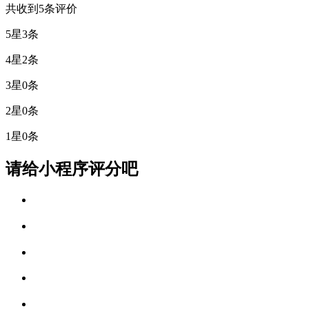
共收到5条评价
5星
3条
4星
2条
3星
0条
2星
0条
1星
0条
请给小程序评分吧