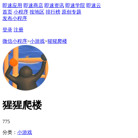
即速应用
即速商店
即速资讯
即速学院
即速云
首页
小程序
按地区
排行榜
原创专题
发布小程序
登录
注册
微信小程序
>
小游戏
>
猩猩爬楼
猩猩爬楼
775
分类：
小游戏