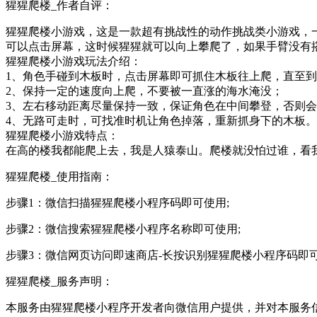
猩猩爬楼_作者自评：
猩猩爬楼小游戏，这是一款超有挑战性的动作挑战类小游戏，
可以点击屏幕，这时候猩猩就可以向上攀爬了，如果手臂没有
猩猩爬楼小游戏玩法介绍：
1、角色手碰到木板时，点击屏幕即可抓住木板往上爬，直至
2、保持一定的速度向上爬，不要被一直涨的海水淹没；
3、左右移动距离尽量保持一致，保证角色在中间攀登，否则
4、无路可走时，可找准时机让角色掉落，重新抓身下的木板。
猩猩爬楼小游戏特点：
在高的楼我都能爬上去，我是人猿泰山。爬楼就没怕过谁，看
猩猩爬楼_使用指南：
步骤1：微信扫描猩猩爬楼小程序码即可使用;
步骤2：微信搜索猩猩爬楼小程序名称即可使用;
步骤3：微信网页访问即速商店-长按识别猩猩爬楼小程序码即
猩猩爬楼_服务声明：
本服务由猩猩爬楼小程序开发者向微信用户提供，并对本服务