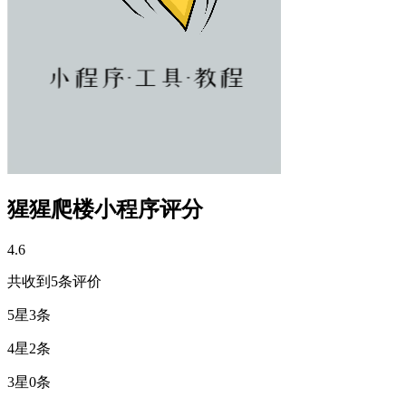
猩猩爬楼小程序评分
4.6
共收到
5
条评价
5星
3条
4星
2条
3星
0条