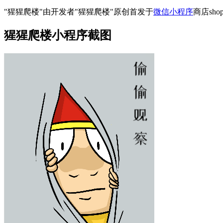
"猩猩爬楼"由开发者"猩猩爬楼"原创首发于
微信小程序
商店sho
猩猩爬楼小程序截图